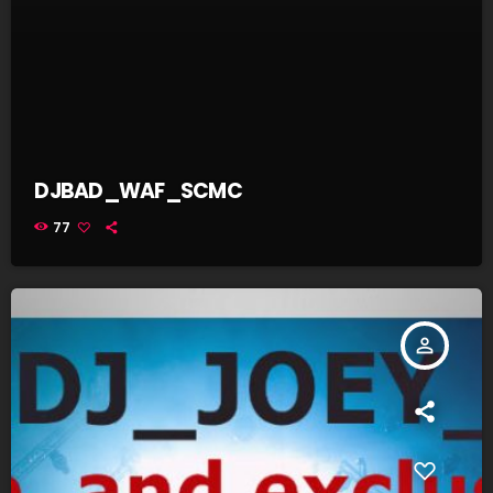
DJBAD_WAF_SCMC
77
person_outline