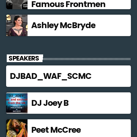
Famous Frontmen
Ashley McBryde
SPEAKERS
DJBAD_WAF_SCMC
DJ Joey B
Peet McCree